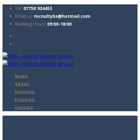
Tel:
07758 924453
Email us:
mcnultybs@hotmail.com
Working Hours:
09:00-18:00
Home
About
Services
Projects
Contact